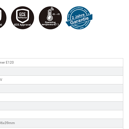
er E120
1
6V
36x39mm