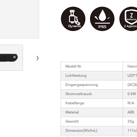
Modell Nr
Hamm
Lichtleistung
LED*
Eingangsspannung
(AC)
Stromverbrauch
0.6W
Kabellänge
N/A
Material
ABS
Gewicht
35g
Dimension(WxHxL)
111x